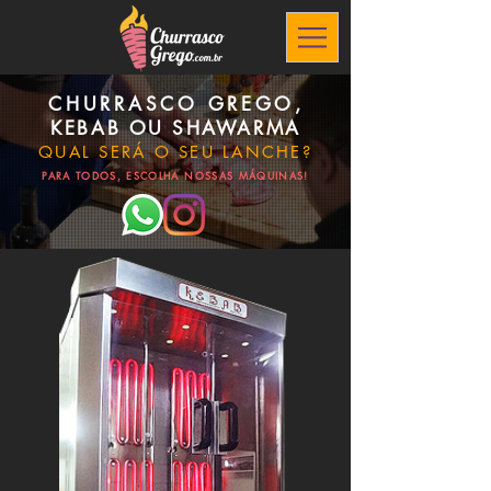
CHURRASCO GREGO
,
KEBAB OU SHAWARMA
QUAL SERÁ O SEU LANCHE?
PARA TODOS
,
ESCOLHA NOSSAS
MÁQUINAS!