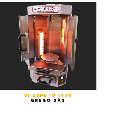
01 espeto 15kg
GREGO GÁS
até 100 lanches*
Modelo:
Grego Único Gás 15kg
Matéria Prima:
Aço inox escovado
Dimensões:
45cm x 45cm x 75cm